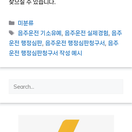
찾으실 수 있습니다.
카
미분류
테
태
음주운전 기소유예
,
음주운전 실제경험
,
음주
고
그
운전 행정심판
,
음주운전 행정심판청구서
,
음주
리
운전 행정심판청구서 작성 예시
검
색