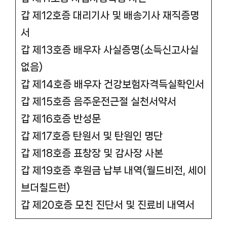
갑 제12호증 대리기사 및 배송기사 재직증명
서
갑 제13호증 배우자 사실증명(소득신고사실
없음)
갑 제14호증 배우자 건강보험자격득실확인서
갑 제15호증 음주운전근절 실천서약서
갑 제16호증 반성문
갑 제17호증 탄원서 및 탄원인 명단
갑 제18호증 표창장 및 감사장 사본
갑 제19호증 후원금 납부 내역(월드비전, 세이
브더칠드런)
갑 제20호증 모친 진단서 및 진료비 내역서