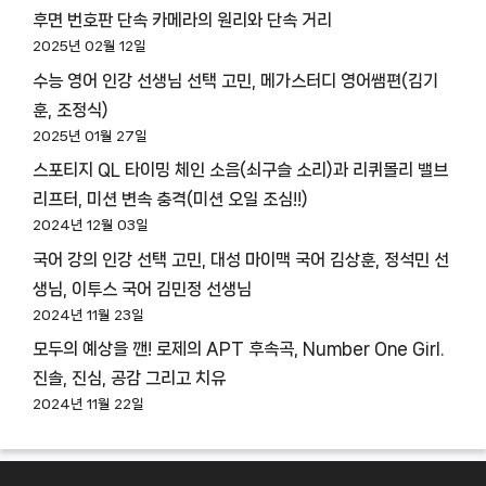
후면 번호판 단속 카메라의 원리와 단속 거리
2025년 02월 12일
수능 영어 인강 선생님 선택 고민, 메가스터디 영어쌤편(김기
훈, 조정식)
2025년 01월 27일
스포티지 QL 타이밍 체인 소음(쇠구슬 소리)과 리퀴몰리 밸브
리프터, 미션 변속 충격(미션 오일 조심!!)
2024년 12월 03일
국어 강의 인강 선택 고민, 대성 마이맥 국어 김상훈, 정석민 선
생님, 이투스 국어 김민정 선생님
2024년 11월 23일
모두의 예상을 깬! 로제의 APT 후속곡, Number One Girl.
진솔, 진심, 공감 그리고 치유
2024년 11월 22일