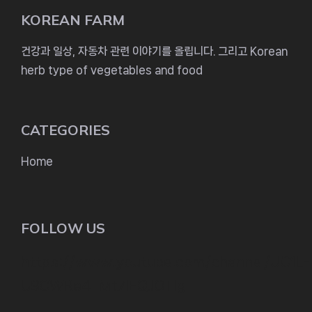
KOREAN FARM
건강과 일상, 자동차 관련 이야기를 올립니다. 그리고 Korean
herb type of vegetables and food
CATEGORIES
Home
FOLLOW US
https://www.youtube.com/channel/UC1L-
U9CWRe4LMt7lEQJOTIg