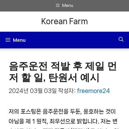
컨
Menu
텐
Korean Farm
츠
로
Menu
건
너
음주운전 적발 후 제일 먼
뛰
기
저 할 일, 탄원서 예시
2024년 03월 03일
작성자:
freemore24
저의 포스팅은 음주운전을 두둔, 옹호하는 것이
아님을 제 1 원칙, 최우선으로 밝힙니다. 저는 변