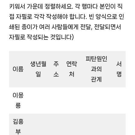
키워서 가운데 정렬하세요. 각 행마다 본인이 직
접 자필로 각각 작성해야 합니다. 빈 양식으로 인
쇄된 종이가 여러 사람들에게 전달, 전달되면서
자필로 작성되는 것입니다)
피탄원인
생년월
주
연락
서
이름
과의
일
소
처
명
관계
이몽
룡
김흥
부