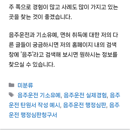
주 쪽으로 경험이 많고 사례도 많이 가지고 있는
곳을 찾는 것이 좋겠습니다.
음주운전과 기소유예, 면허 취득에 대한 저의 다
른 글들이 궁금하시면 저의 홈페이지 내의 검색
창에 ‘음주’라고 검색해 보시면 원하시는 정보를
찾으실 수 있습니다.
카
미분류
테
태
음주운전 기소유예
,
음주운전 실제경험
,
음주
고
그
운전 탄원서 작성 예시
,
음주운전 행정심판
,
음주
리
운전 행정심판청구서