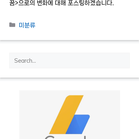
꿈>으로의 변화에 대해 포스팅하겠습니다.
카
미분류
테
고
리
검
색