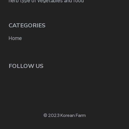
herb type of vegetables and food
CATEGORIES
Home
FOLLOW US
https://www.youtube.com/channel/UC1L-
U9CWRe4LMt7lEQJOTIg
© 2023 Korean Farm