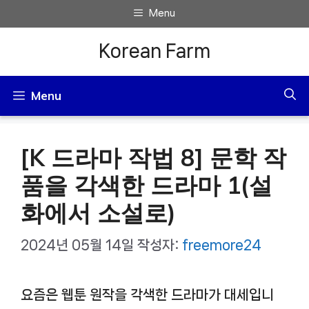
컨
Menu
텐
Korean Farm
츠
로
Menu
건
너
[K 드라마 작법 8] 문학 작
뛰
기
품을 각색한 드라마 1(설
화에서 소설로)
2024년 05월 14일
작성자:
freemore24
요즘은 웹툰 원작을 각색한 드라마가 대세입니