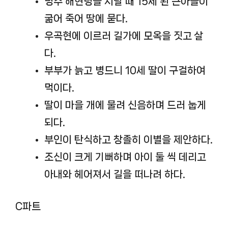
명주 해현령을 지날 때 15세 된 큰아들이
굶어 죽어 땅에 묻다.
우곡현에 이르러 길가에 모옥을 짓고 살
다.
부부가 늙고 병드니 10세 딸이 구걸하여
먹이다.
딸이 마을 개에 물려 신음하며 드러 눕게
되다.
부인이 탄식하고 창졸히 이별을 제안하다.
조신이 크게 기뻐하며 아이 둘 씩 데리고
아내와 헤어져서 길을 떠나려 하다.
C파트