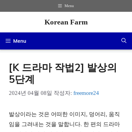
컨
Menu
텐
Korean Farm
츠
로
Menu
건
너
[K 드라마 작법2] 발상의
뛰
기
5단계
2024년 04월 08일
작성자:
freemore24
발상이라는 것은 어떠한 이미지, 덩어리, 움직
임을 그려내는 것을 말합니다. 한 편의 드라마