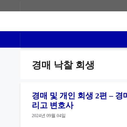
컨
텐
츠
로
건
너
경매 낙찰 회생
뛰
기
경매 및 개인 회생 2편 – 
리고 변호사
2024년 09월 04일