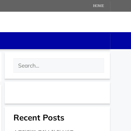
HOME
검
색
Recent Posts