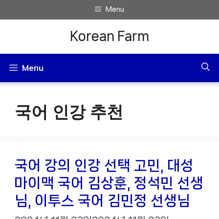
컨
Menu
텐
Korean Farm
츠
로
Menu
건
너
국어 인강 추천
뛰
기
국어 강의 인강 선택 고민, 대성
마이맥 국어 김상훈, 정석민 선생
님, 이투스 국어 김민정 선생님