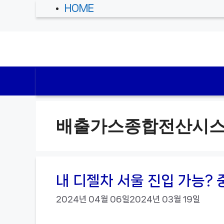
컨
HOME
텐
츠
로
건
너
뛰
배출가스종합전산시
기
내 디젤차 서울 진입 가능? 
2024년 04월 06일
2024년 03월 19일