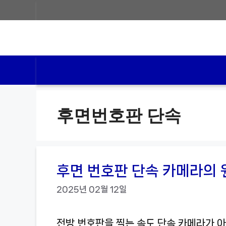
컨
텐
츠
로
건
너
후면번호판 단속
뛰
기
후면 번호판 단속 카메라의 
2025년 02월 12일
전방 번호판을 찍는 속도 단속 카메라가 아