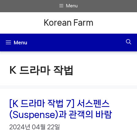
컨
Menu
텐
Korean Farm
츠
로
Menu
건
너
K 드라마 작법
뛰
기
[K 드라마 작법 7] 서스펜스
(Suspense)과 관객의 바람
2024년 04월 22일